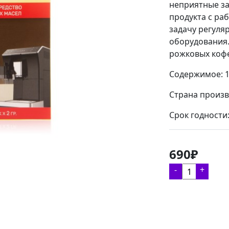
неприятные за
продукта с р
задачу регуля
оборудования
рожковых коф
Содержимое: 15
Страна произв
Срок годности
690₽
-
+