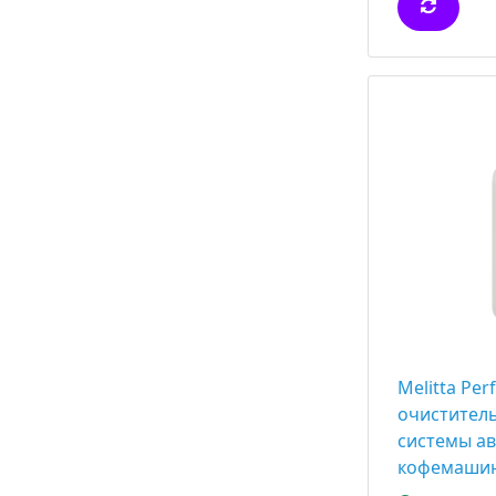
Melitta Perf
очистител
системы а
кофемаши