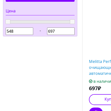
Цена
-
Melitta Perf
очищающие
автоматич
в налич
697₽
Куп