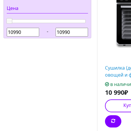
Цена
-
Сушилка (д
овощей и ф
в налич
10 990₽
Куп